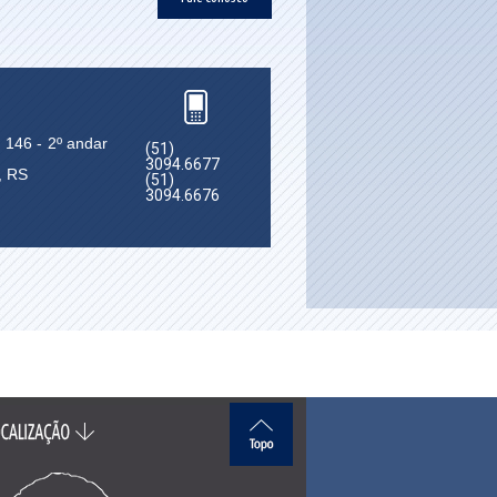
 146 - 2º andar
(51)
3094.6677
, RS
(51)
3094.6676